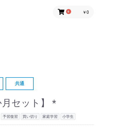
0
￥0
共通
ット
セット
か月セット】 *
予習復習
買い切り
家庭学習
小学生