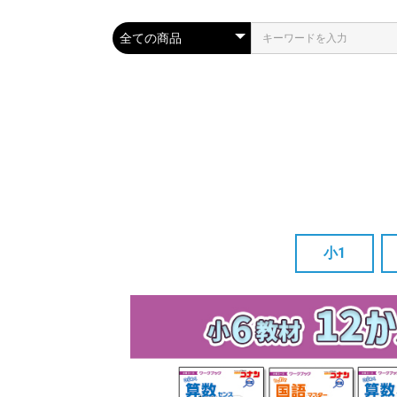
小1
単品
3か月セット
12か月セット