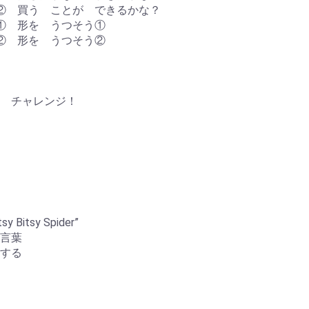
② 買う ことが できるかな？
① 形を うつそう①
② 形を うつそう②
 チャレンジ！
itsy Spider”
言葉
する