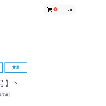
0
￥0
共通
ット
セット
】 *
小学生