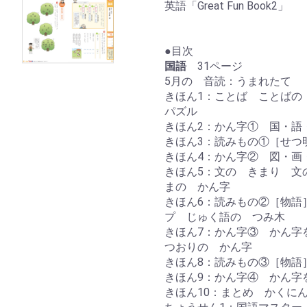
英語「Great Fun Book2」
●目次
国語
31ページ
5月の 音読：うまれたて
きほん1：ことば ことばの
パズル
きほん2：かん字① 国・語
きほん3：読みもの①［せつ
きほん4：かん字② 図・画
きほん5：文の きまり 文
まの かん字
きほん6：読みもの②［物語
プ じゅく語の つみ木
きほん7：かん字③ かん字
つおりの かん字
きほん8：読みもの③［物語
きほん9：かん字④ かん字
きほん10：まとめ かくに