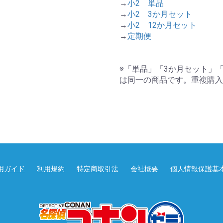
→
小2 単品
→
小2 3か月セット
→
小2 12か月セット
→
定期便
※「単品」「3か月セット」
は同一の商品です。重複購入
用ガイド
利用規約
特定商取引法
会社概要
個人情報保護基