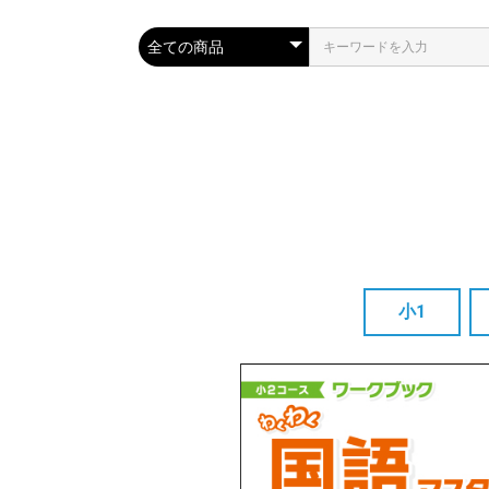
小1
単品
3か月セット
12か月セット