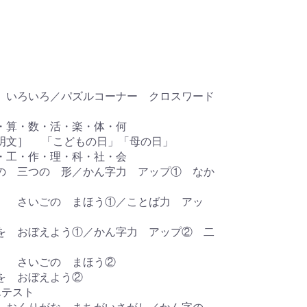
 いろいろ／パズルコーナー クロスワード
・算・数・活・楽・体・何
明文］ 「こどもの日」「母の日」
・工・作・理・科・社・会
の 三つの 形／かん字力 アップ① なか
］ さいごの まほう①／ことば力 アッ
を おぼえよう①／かん字力 アップ② 二
］ さいごの まほう②
を おぼえよう②
んテスト