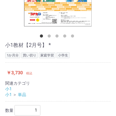
小1教材【2月号】 *
1か月分
買い切り
家庭学習
小学生
￥3,730
税込
関連カテゴリ
小1
小1
＞
単品
数量