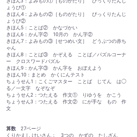
きほん3：よみもの①［ものがたり］ びっくりたんじ
ょうび①
きほん4：よみもの②［ものがたり］ びっくりたんじ
ょうび②
きほん5：ことば② かなづかい
きほん6：かん字② 10月の かん字②
きほん7：よみもの③［せつめい文］ どうぶつの赤ち
ゃん
きほん8：ことば③ かぞえる ことば／パズルコーナ
ー クロスワードパズル
きほん9：かん字③ かん字を おぼえよう
きほん10：まとめ かくにんテスト
ちょうせん1：こくごマスター ことば じてん は◯
る／一文字 なぞなぞ
ちょうせん2：つたえる 作文① りゆうを かこう
ちょうせん3：つたえる 作文② にが手な もの 作
文
算数
27ページ
くりかえし けいさん： 3つの かずの たしざん