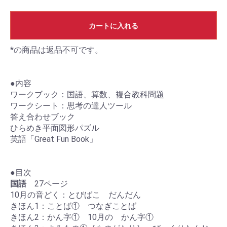
カートに入れる
*の商品は返品不可です。
●内容
ワークブック：国語、算数、複合教科問題
ワークシート：思考の達人ツール
答え合わせブック
ひらめき平面図形パズル
英語「Great Fun Book」
●目次
国語
27ページ
10月の音どく：とびばこ だんだん
きほん1：ことば① つなぎことば
きほん2：かん字① 10月の かん字①