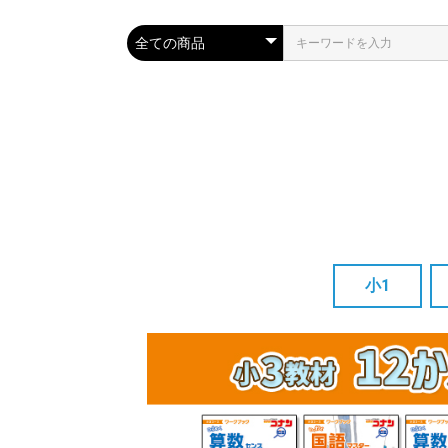
小1
単品
3か月セット
12か月セット