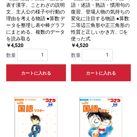
表す漢字、ことわざの説明
語・述語・熟語・慣用句の
文、主人公の様子や行動の
復習、登場人物の気持ちの
理由を考える物語 ●算数:デ
変化に注目する物語 ●算数:
ータを整理し表や棒グラフ
二等辺三角形や正三角形の
にまとめる、複数のデータ
性質と正しいかき方、□を
を読み取る
使った式
￥4,520
￥4,520
数量
数量
カートに入れる
カートに入れる