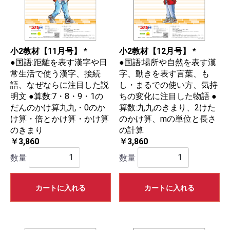
小2教材【11月号】 *
小2教材【12月号】 *
●国語:距離を表す漢字や日
●国語:場所や自然を表す漢
常生活で使う漢字、接続
字、動きを表す言葉、も
語、なぜならに注目した説
し・まるでの使い方、気持
明文 ●算数:7・8・9・1の
ちの変化に注目した物語 ●
だんのかけ算九九・0のか
算数:九九のきまり、2けた
け算・倍とかけ算・かけ算
のかけ算、mの単位と長さ
のきまり
の計算
￥3,860
￥3,860
数量
数量
カートに入れる
カートに入れる