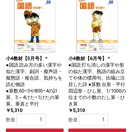
小4教材【5月号】 *
小4教材【6月号】 *
●国語:読み方の多い漢字や
●国語:打ち消しの漢字や形
似た漢字、副詞・擬声語・
の似た漢字、熟語の組み立
擬態語・複合語、気持ちを
てや体の慣用句、比喩に注
読む物語
目した詩 ●算数:台形・平行
●算数:60÷3や800÷4の計
四辺形・ひし形、1/1000の
算、3～4けた÷1けたの筆
位までの小数のたし算・ひ
算、垂直と平行
き算
￥5,310
￥5,310
数量
数量