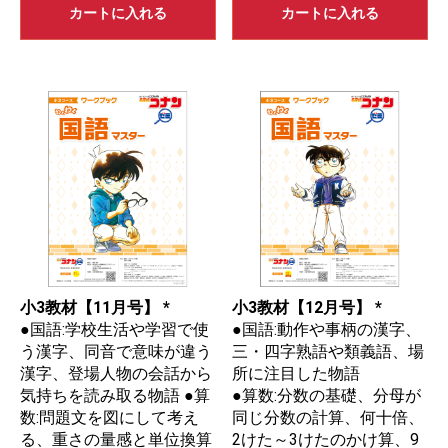
カートに入れる
カートに入れる
小3教材【11月号】 *
小3教材【12月号】 *
●国語:学校生活や学習で使
●国語:動作や事柄の漢字、
う漢字、同音で意味が違う
三・四字熟語や類義語、場
漢字、登場人物の会話から
所に注目した物語
気持ちを読み取る物語 ●算
●算数:分数の基礎、分母が
数:問題文を図にして考え
同じ分数の計算、何十倍、
る、重さの量感と単位換算
2けた～3けたのかけ算、9