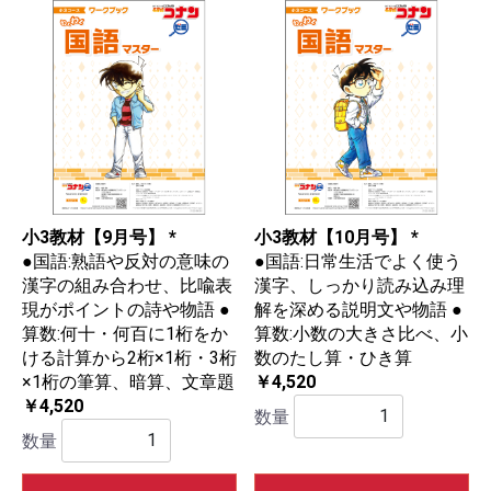
小3教材【9月号】 *
小3教材【10月号】 *
●国語:熟語や反対の意味の
●国語:日常生活でよく使う
漢字の組み合わせ、比喩表
漢字、しっかり読み込み理
現がポイントの詩や物語 ●
解を深める説明文や物語 ●
算数:何十・何百に1桁をか
算数:小数の大きさ比べ、小
ける計算から2桁×1桁・3桁
数のたし算・ひき算
×1桁の筆算、暗算、文章題
￥4,520
￥4,520
数量
数量