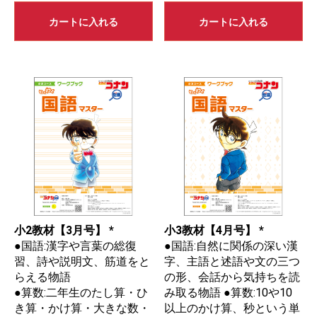
カートに入れる
カートに入れる
小2教材【3月号】 *
小3教材【4月号】 *
●国語:漢字や言葉の総復
●国語:自然に関係の深い漢
習、詩や説明文、筋道をと
字、主語と述語や文の三つ
らえる物語
の形、会話から気持ちを読
●算数:二年生のたし算・ひ
み取る物語 ●算数:10や10
き算・かけ算・大きな数・
以上のかけ算、秒という単