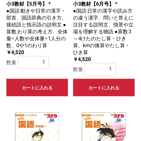
小3教材【5月号】 *
小3教材【6月号】 *
●国語:動きや日常の漢字・
●国語:日常の漢字や読み方
部首、国語辞典の引き方、
の違う漢字、問いと答えに
接続語と指示語の説明文 ●
注目する説明文、情景や立
算数:わり算の考え方、全体
場を理解する物語 ●算数:3
量÷人数や全体量÷1人分の
～4けたのたし算・ひき
数、0や1のわり算
算、kmの換算やたし算・
￥4,520
ひき算
￥4,520
数量
数量
カートに入れる
カートに入れる