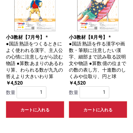
小3教材【7月号】 *
小3教材【8月号】 *
●国語:熟語をつくるときに
●国語:熟語を作る漢字や画
よく使われる漢字、主人公
数・筆順に注意したい漢
の心情に注意しながら読む
字、細部まで読み取る説明
物語 ●算数:あまりのあるわ
文や物語 ●算数:億の位まで
り算、わられる数が九九の
の数の表し方、十進数のし
答えより大きいわり算
くみや位取り、円と球
￥4,520
￥4,520
数量
数量
カートに入れる
カートに入れる