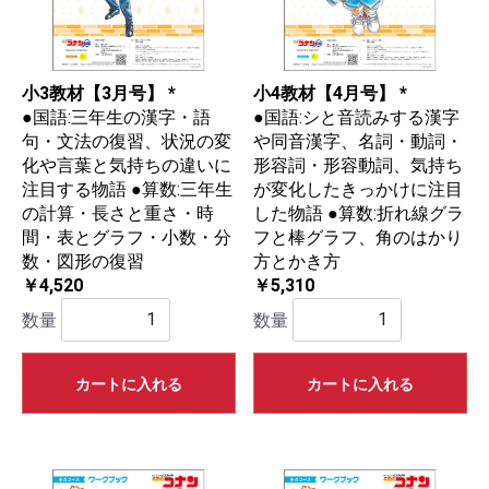
小3教材【3月号】 *
小4教材【4月号】 *
●国語:三年生の漢字・語
●国語:シと音読みする漢字
句・文法の復習、状況の変
や同音漢字、名詞・動詞・
化や言葉と気持ちの違いに
形容詞・形容動詞、気持ち
注目する物語 ●算数:三年生
が変化したきっかけに注目
の計算・長さと重さ・時
した物語 ●算数:折れ線グラ
間・表とグラフ・小数・分
フと棒グラフ、角のはかり
数・図形の復習
方とかき方
￥4,520
￥5,310
数量
数量
カートに入れる
カートに入れる