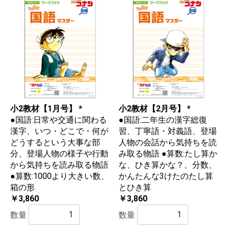
小2教材【1月号】 *
小2教材【2月号】 *
●国語:日常や交通に関わる
●国語:二年生の漢字総復
漢字、いつ・どこで・何が
習、丁寧語・対義語、登場
どうするという大事な部
人物の会話から気持ちを読
分、登場人物の様子や行動
み取る物語 ●算数:たし算か
から気持ちを読み取る物語
な、ひき算かな？、分数、
●算数:1000より大きい数、
かんたんな3けたのたし算
箱の形
とひき算
￥3,860
￥3,860
数量
数量