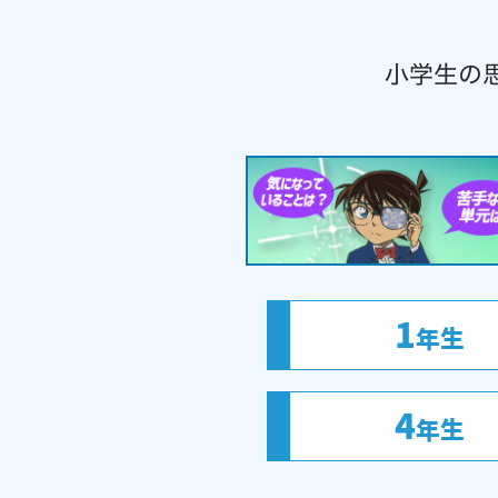
小学生の
1
年生
4
年生