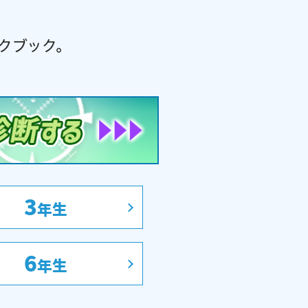
クブック。
。
3
年生
6
年生