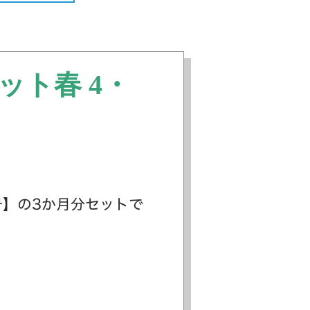
ット春 4・
号】の3か月分セットで