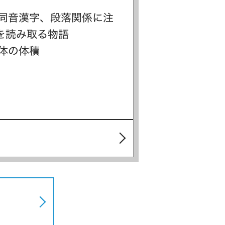
む同音漢字、段落関係に注
を読み取る物語
体の体積